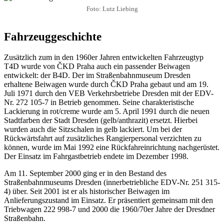
Foto: Lutz Liebing
Fahrzeuggeschichte
Zusätzlich zum in den 1960er Jahren entwickelten Fahrzeugtyp
T4D wurde von ČKD Praha auch ein passender Beiwagen
entwickelt: der B4D. Der im Straßenbahnmuseum Dresden
erhaltene Beiwagen wurde durch ČKD Praha gebaut und am 19.
Juli 1971 durch den VEB Verkehrsbetriebe Dresden mit der EDV-
Nr. 272 105-7 in Betrieb genommen. Seine charakteristische
Lackierung in rot/creme wurde am 5. April 1991 durch die neuen
Stadtfarben der Stadt Dresden (gelb/anthrazit) ersetzt. Hierbei
wurden auch die Sitzschalen in gelb lackiert. Um bei der
Rückwärtsfahrt auf zusätzliches Rangierpersonal verzichten zu
können, wurde im Mai 1992 eine Rückfahreinrichtung nachgerüstet.
Der Einsatz im Fahrgastbetrieb endete im Dezember 1998.
Am 11. September 2000 ging er in den Bestand des
Straßenbahnmuseums Dresden (innerbetriebliche EDV-Nr. 251 315-
4) über. Seit 2001 ist er als historischer Beiwagen im
Anlieferungszustand im Einsatz. Er präsentiert gemeinsam mit den
Triebwagen 222 998-7 und 2000 die 1960/70er Jahre der Dresdner
Straßenbahn.