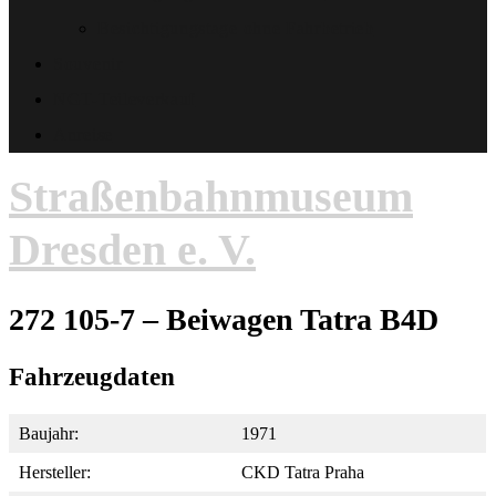
Besichtigungstage ohne Fahrbetrieb
Souvenir
NGT-Teileverkauf
Anreise
Straßenbahnmuseum
Dresden e. V.
272 105-7 – Beiwagen Tatra B4D
Fahrzeugdaten
Baujahr:
1971
Hersteller:
CKD Tatra Praha