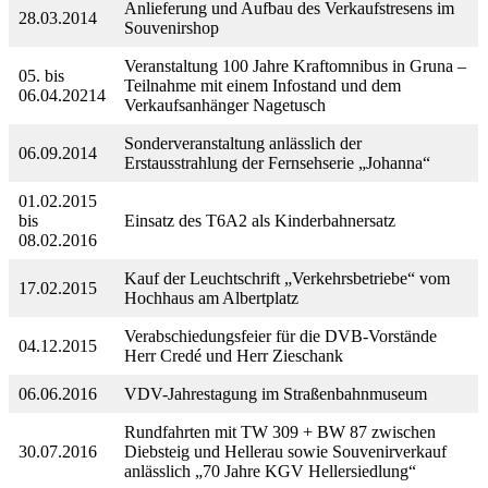
Anlieferung und Aufbau des Verkaufstresens im
28.03.2014
Souvenirshop
Veranstaltung 100 Jahre Kraftomnibus in Gruna –
05. bis
Teilnahme mit einem Infostand und dem
06.04.20214
Verkaufsanhänger Nagetusch
Sonderveranstaltung anlässlich der
06.09.2014
Erstausstrahlung der Fernsehserie „Johanna“
01.02.2015
bis
Einsatz des T6A2 als Kinderbahnersatz
08.02.2016
Kauf der Leuchtschrift „Verkehrsbetriebe“ vom
17.02.2015
Hochhaus am Albertplatz
Verabschiedungsfeier für die DVB-Vorstände
04.12.2015
Herr Credé und Herr Zieschank
06.06.2016
VDV-Jahrestagung im Straßenbahnmuseum
Rundfahrten mit TW 309 + BW 87 zwischen
30.07.2016
Diebsteig und Hellerau sowie Souvenirverkauf
anlässlich „70 Jahre KGV Hellersiedlung“