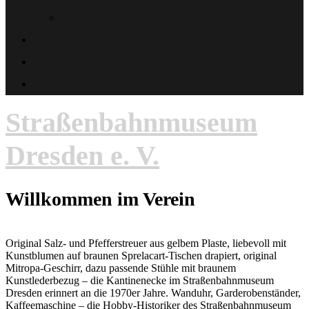
Besichtigungstage ohne Fahrbetrieb
Souvenir
NGT-Teileverkauf
Anreise
Straßenbahnmuseum
Dresden e. V.
Willkommen im Verein
Original Salz- und Pfefferstreuer aus gelbem Plaste, liebevoll mit
Kunstblumen auf braunen Sprelacart-Tischen drapiert, original
Mitropa-Geschirr, dazu passende Stühle mit braunem
Kunstlederbezug – die Kantinenecke im Straßenbahnmuseum
Dresden erinnert an die 1970er Jahre. Wanduhr, Garderobenständer,
Kaffeemaschine – die Hobby-Historiker des Straßenbahnmuseum