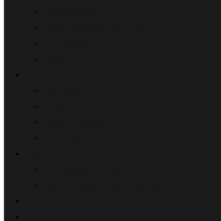
Vereinsgeschichte
Straßenbahngeschichte Dresden
Mitgliedschaft
Spenden
Fahrzeuge
Triebwagen
Beiwagen
Ausstellungsfahrzeuge
Sonderfahrt
Termine
Öffnungstage mit Fahrbetrieb
Besichtigungstage ohne Fahrbetrieb
Souvenir
NGT-Teileverkauf