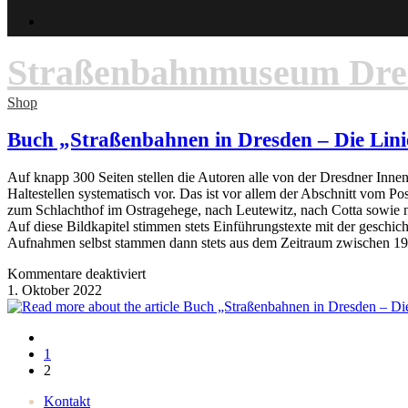
Anreise
Straßenbahnmuseum Dres
Shop
Buch „Straßenbahnen in Dresden – Die Lini
Auf knapp 300 Seiten stellen die Autoren alle von der Dresdner Innen
Haltestellen systematisch vor. Das ist vor allem der Abschnitt vom P
zum Schlachthof im Ostragehege, nach Leutewitz, nach Cotta sowie n
Auf diese Bildkapitel stimmen stets Einführungstexte mit der geschi
Aufnahmen selbst stammen dann stets aus dem Zeitraum zwischen 
für
Kommentare deaktiviert
Buch
1. Oktober 2022
„Straßenbahnen
in
Gehe
Dresden
zur
1
–
vorherigen
2
Die
Seite
Linien
Kontakt
in